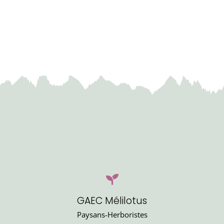
à
15,00€
GAEC Mélilotus
Paysans-Herboristes