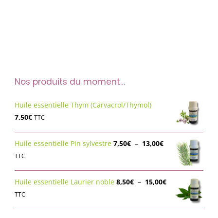
Nos produits du moment…
Huile essentielle Thym (Carvacrol/Thymol)
7,50
€
TTC
Plage
Huile essentielle Pin sylvestre
7,50
€
–
13,00
€
de
TTC
prix :
7,50€
Plage
Huile essentielle Laurier noble
8,50
€
–
15,00
€
à
de
TTC
13,00€
prix :
8,50€