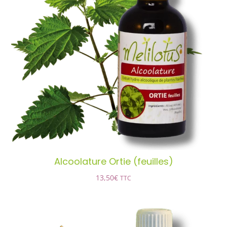
Alcoolature Ortie (feuilles)
AJOUTER AU PANIER
/
DÉTAILS
Alcoolature Ortie (feuilles)
13,50
€
TTC