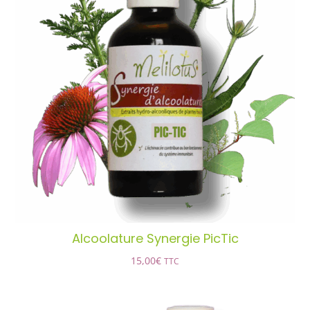
Alcoolature Synergie PicTic
AJOUTER AU PANIER
/
DÉTAILS
Alcoolature Synergie PicTic
15,00
€
TTC