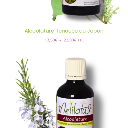
PEUVENT
ÊTRE
CHOISIES
SUR
LA
Alcoolature Renouée du Japon
PAGE
DU
Plage
13,50
€
–
22,00
€
TTC
PRODUIT
de
prix :
13,50€
à
22,00€
Alcoolature Romarin
AJOUTER AU PANIER
/
DÉTAILS