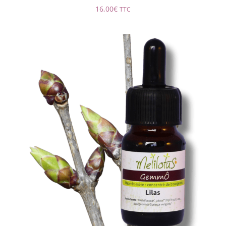
16,00
€
TTC
GemmÔ Lilas
AJOUTER AU PANIER
/
DÉTAILS