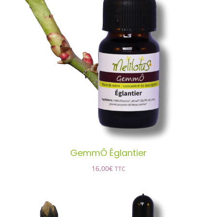
GemmÔ Églantier
AJOUTER AU PANIER
/
DÉTAILS
GemmÔ Églantier
16,00
€
TTC