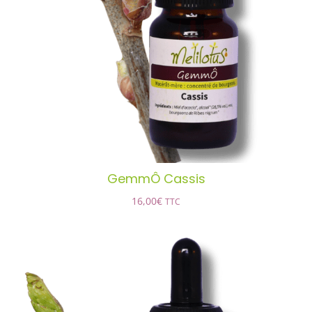
GemmÔ Cassis
AJOUTER AU PANIER
/
DÉTAILS
GemmÔ Cassis
16,00
€
TTC