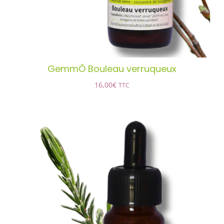
GemmÔ Bouleau verruqueux
16,00
€
TTC
GemmÔ Bruyère cendrée
AJOUTER AU PANIER
/