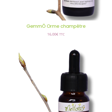
GemmÔ Orme champêtre
16,00
€
TTC
GemmÔ Peuplier noir
AJOUTER AU PANIER
/
DÉTAILS