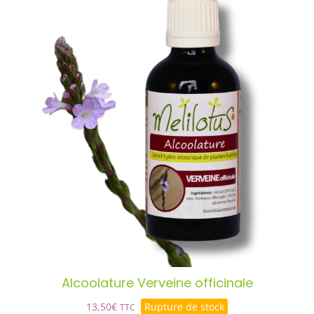
Alcoolature Verveine officinale
DÉTAILS
Alcoolature Verveine officinale
13,50
€
Rupture de stock
TTC