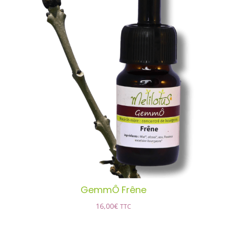
GemmÔ Frêne
AJOUTER AU PANIER
/
DÉTAILS
GemmÔ Frêne
16,00
€
TTC