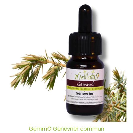
GemmÔ Genévrier commun
AJOUTER AU PANIER
/
DÉTAILS
GemmÔ Genévrier commun