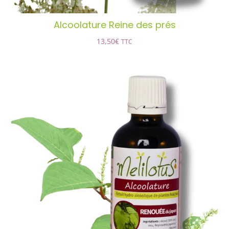
Alcoolature Reine des prés
13,50
€
TTC
Alcoolature Renouée du Japon
CE
CHOIX DES OPTIONS
/
PRODUIT
DÉTAILS
A
PLUSIEURS
VARIATIONS.
LES
OPTIONS