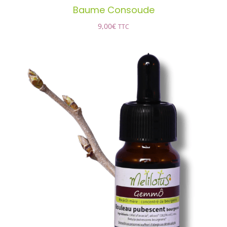
Baume Consoude
9,00
€
TTC
GemmÔ Bouleau pubescent
bourgeon
AJOUTER AU PANIER
/
DÉTAILS