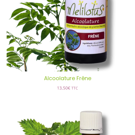
Alcoolature Frêne
AJOUTER AU PANIER
/
DÉTAILS
Alcoolature Frêne
13,50
€
TTC