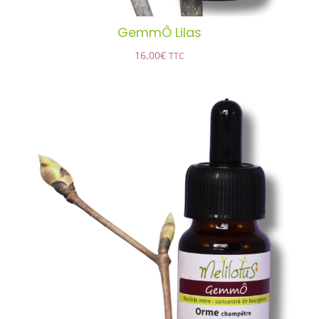
GemmÔ Lilas
16,00
€
TTC
GemmÔ Orme champêtre
AJOUTER AU PANIER
/
DÉTAILS