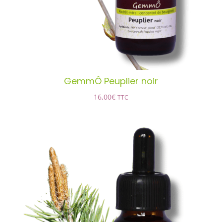
GemmÔ Peuplier noir
16,00
€
TTC
GemmÔ Pin sylvestre