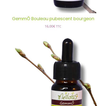
GemmÔ Bouleau pubescent bourgeon
16,00
€
TTC
GemmÔ Bouleau verruqueux
AJOUTER AU PANIER
/
DÉTAILS