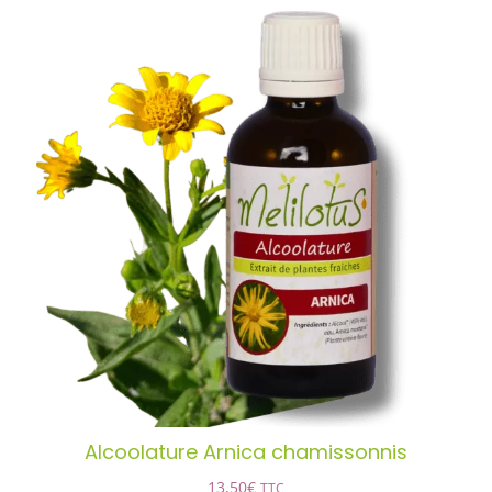
Santé & Bien-Être
Ateliers & Formations
Nous trouver
Alcoolature Arnica chamissonnis
AJOUTER AU PANIER
/
DÉTAILS
Alcoolature Arnica chamissonnis
13,50
€
TTC