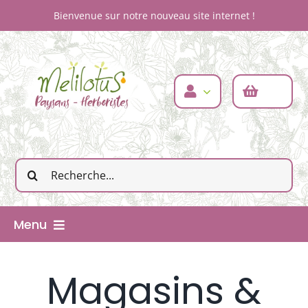
Passer
Bienvenue sur notre nouveau site internet !
au
contenu
Rechercher:
Menu
Accueil
Magasins &
La ferme & nous
Nos produits