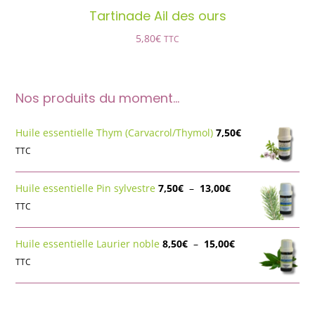
Tartinade Ail des ours
5,80
€
TTC
Nos produits du moment…
Huile essentielle Thym (Carvacrol/Thymol)
7,50
€
TTC
Plage
Huile essentielle Pin sylvestre
7,50
€
–
13,00
€
de
TTC
prix :
7,50€
Plage
Huile essentielle Laurier noble
8,50
€
–
15,00
€
à
de
TTC
13,00€
prix :
8,50€
à