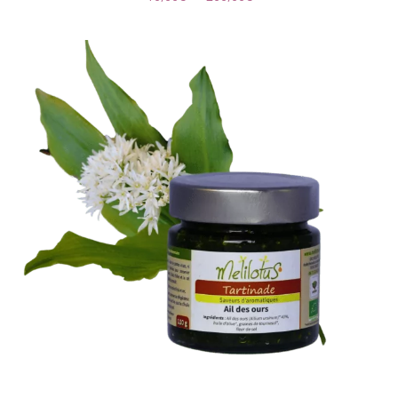
PRODUIT
de
prix :
10,00€
à
200,00€
Tartinade Ail des ours
AJOUTER AU PANIER
/
DÉTAILS