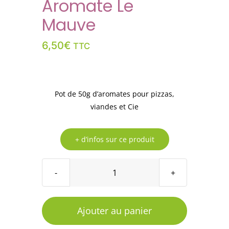
Aromate Le
Mauve
6,50
€
TTC
Pot de 50g d’aromates pour pizzas,
viandes et Cie
+ d’infos sur ce produit
quantité
de
Aromate
Ajouter au panier
Le