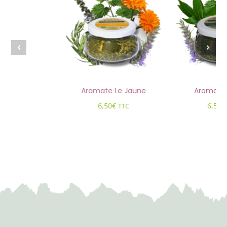
Aromate Le Jaune
Aromate 
6,50
€
6,50
€
TTC