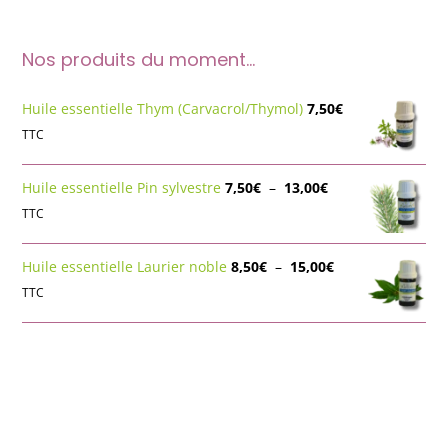
Nos produits du moment…
Huile essentielle Thym (Carvacrol/Thymol)
7,50
€
TTC
Plage
Huile essentielle Pin sylvestre
7,50
€
–
13,00
€
de
TTC
prix :
7,50€
Plage
Huile essentielle Laurier noble
8,50
€
–
15,00
€
à
de
TTC
13,00€
prix :
8,50€
à
15,00€