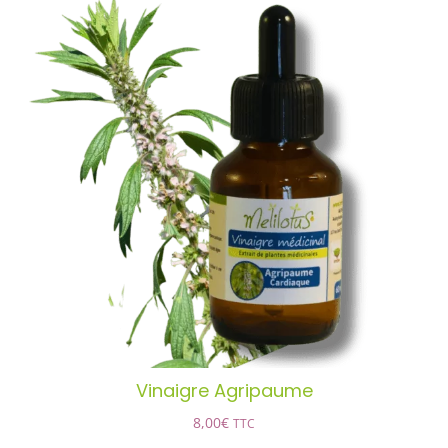
Santé & Bien-Être
Ateliers & Formations
Nous trouver
Vinaigre Agripaume
AJOUTER AU PANIER
/
DÉTAILS
Vinaigre Agripaume
8,00
€
TTC