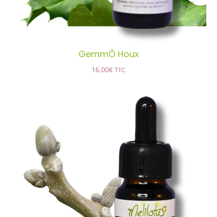
GemmÔ Houx
16,00
€
TTC
GemmÔ Noyer
AJOUTER AU PANIER
/
DÉTAILS