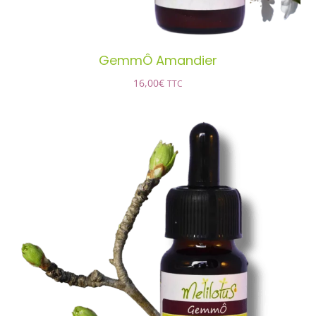
GemmÔ Amandier
16,00
€
TTC
GemmÔ Aubépine
AJOUTER AU PANIER
/
DÉTAILS