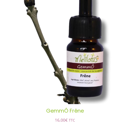
GemmÔ Frêne
AJOUTER AU PANIER
/
DÉTAILS
GemmÔ Frêne
16,00
€
TTC