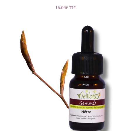
16,00
€
TTC
GemmÔ Hêtre
AJOUTER AU PANIER
/
DÉTAILS