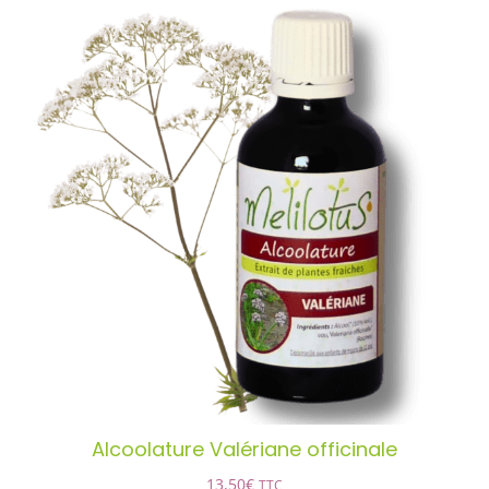
Santé & Bien-Être
Ateliers & Formations
Nous trouver
Alcoolature Valériane officinale
AJOUTER AU PANIER
/
DÉTAILS
Alcoolature Valériane officinale
13,50
€
TTC