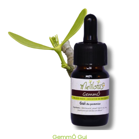
GemmÔ Gui
AJOUTER AU PANIER
/
DÉTAILS
GemmÔ Gui