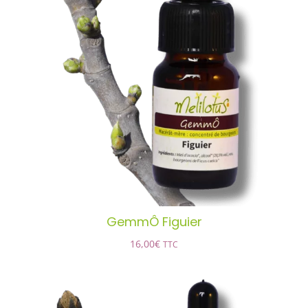
GemmÔ Figuier
AJOUTER AU PANIER
/
DÉTAILS
GemmÔ Figuier
16,00
€
TTC