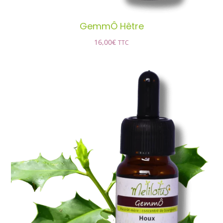
GemmÔ Hêtre
16,00
€
TTC
GemmÔ Houx
AJOUTER AU PANIER
/
DÉTAILS