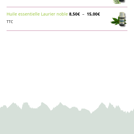
prix :
7,50€
Plage
Huile essentielle Laurier noble
8,50
€
–
15,00
€
à
de
TTC
13,00€
prix :
8,50€
à
15,00€