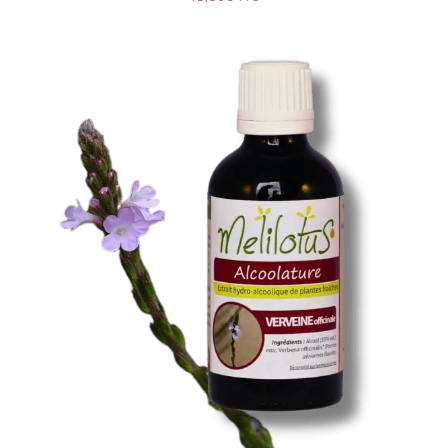
Alcoolature Verveine officinale
DÉTAILS