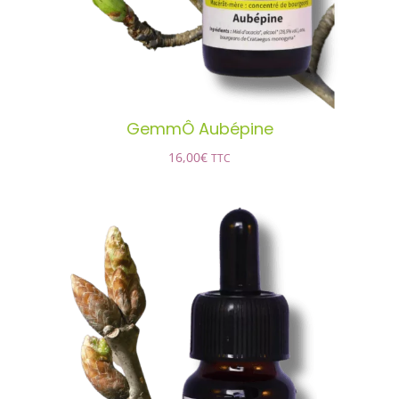
GemmÔ Aubépine
16,00
€
TTC
GemmÔ Chêne pédonculé
AJOUTER AU PANIER
/