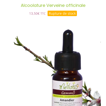
Alcoolature Verveine officinale
13,50
€
Rupture de stock
TTC
GemmÔ Amandier
AJOUTER AU PANIER
/
DÉTAILS