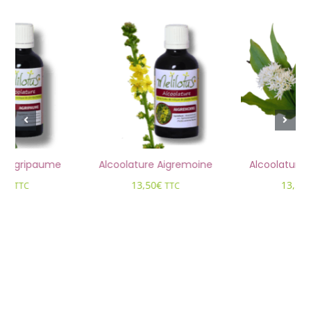
re Agripaume
Alcoolature Aigremoine
Alcoolature A
50
€
13,50
€
13,50
TTC
TTC