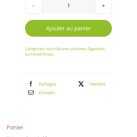
quantité
de
Alcoolature
Ajouter au panier
Valériane
officinale
Categories:
Alcoolatures unitaires
,
Digestion
,
Sommeil/Stress
Partagez
Tweetez
Envoyez
Panier