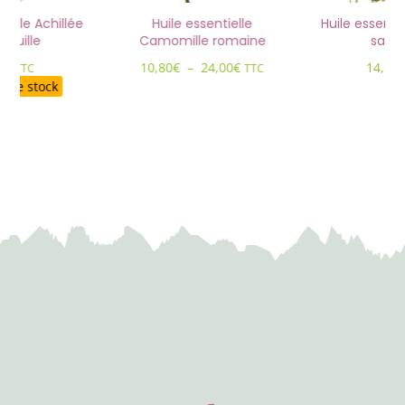
tielle Achillée
Huile essentielle
Huile essenti
efeuille
Camomille romaine
sauv
Plage
0
€
10,80
€
–
24,00
€
14,50
TTC
TTC
de
e de stock
prix :
10,80€
à
24,00€