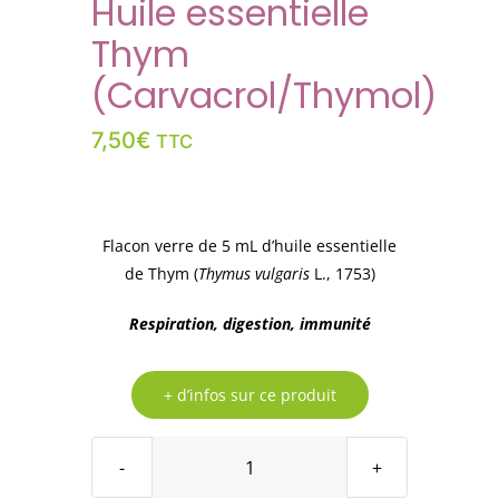
Huile essentielle
Thym
(Carvacrol/Thymol)
7,50
€
TTC
Flacon verre de 5 mL d’huile essentielle
de Thym (
Thymus vulgaris
L., 1753)
Respiration, digestion, immunité
+ d’infos sur ce produit
quantité