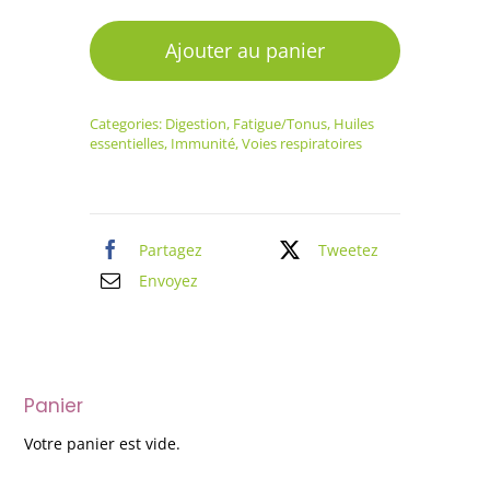
de
Huile
Ajouter au panier
essentielle
Thym
Categories:
Digestion
,
Fatigue/Tonus
,
Huiles
(Carvacrol/Thymol)
essentielles
,
Immunité
,
Voies respiratoires
Partagez
Tweetez
Envoyez
Panier
Votre panier est vide.