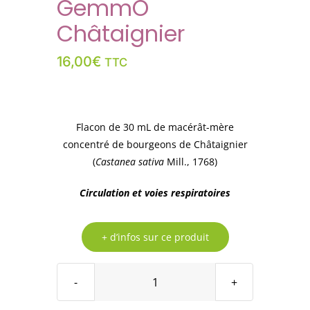
GemmÔ
Châtaignier
16,00
€
TTC
Flacon de 30 mL de macérât-mère
concentré de bourgeons de Châtaignier
(
Castanea sativa
Mill., 1768)
Circulation et voies respiratoires
+ d’infos sur ce produit
quantité