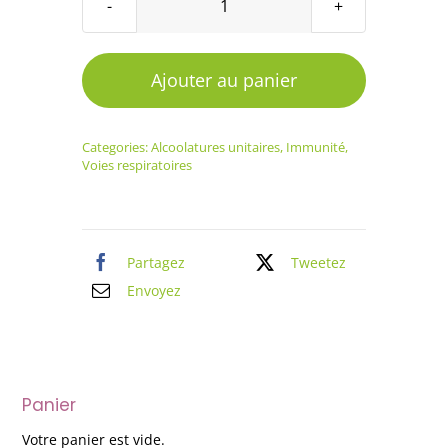
quantité
de
Alcoolature
Ajouter au panier
Échinacée
Categories:
Alcoolatures unitaires
,
Immunité
,
Voies respiratoires
Partagez
Tweetez
Envoyez
Panier
Votre panier est vide.