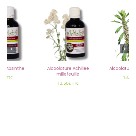
lature Achillée
Alcoolature Agripaume
Alcoolat
millefeuille
13,50
€
13
TTC
13,50
€
TTC