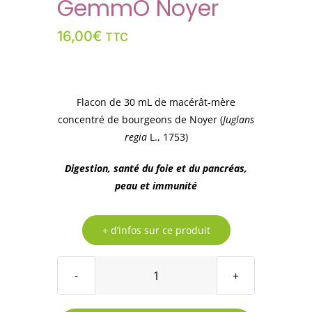
GemmÔ Noyer
16,00
€
TTC
Flacon de 30 mL de macérât-mère
concentré de bourgeons de Noyer (
Juglans
regia
L., 1753)
Digestion, santé du foie et du pancréas,
peau et immunité
+ d’infos sur ce produit
quantité
de