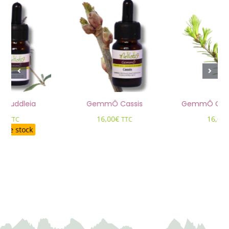
Buddleia
GemmÔ Cassis
GemmÔ Cèdr
0
€
16,00
€
16,00
TTC
TTC
e de stock