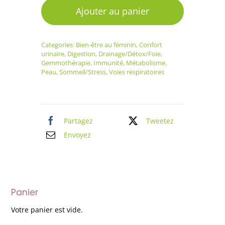
GemmÔ
Ajouter au panier
Noyer
Categories:
Bien-être au féminin
,
Confort
urinaire
,
Digestion
,
Drainage/Détox/Foie
,
Gemmothérapie
,
Immunité
,
Métabolisme
,
Peau
,
Sommeil/Stress
,
Voies respiratoires
Partagez
Tweetez
Envoyez
Panier
Votre panier est vide.