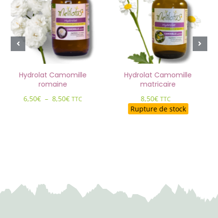
 Camomille
Hydrolat Camomille
Hydrolat
maine
matricaire
8,50
€
Plage
–
8,50
€
8,50
€
TTC
TTC
de
Rupture de stock
prix :
6,50€
à
8,50€