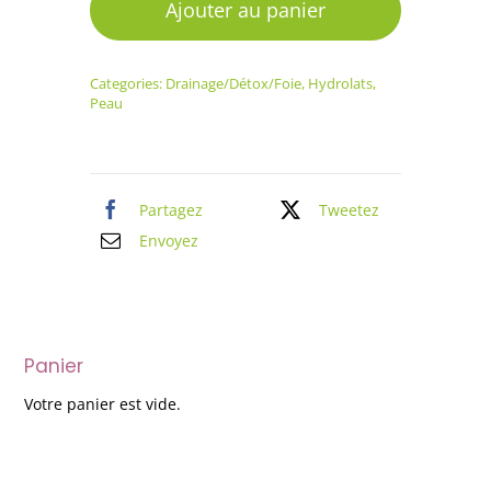
Hydrolat
Ajouter au panier
Carotte
sauvage
Categories:
Drainage/Détox/Foie
,
Hydrolats
,
Peau
Partagez
Tweetez
Envoyez
Panier
Votre panier est vide.