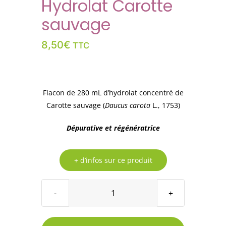
Hydrolat Carotte
sauvage
8,50
€
TTC
Flacon de 280 mL d’hydrolat concentré de
Carotte sauvage (
Daucus carota
L., 1753)
Dépurative et régénératrice
+ d’infos sur ce produit
quantité
de