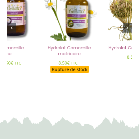
 Camomille
Hydrolat Camomille
Hydrolat Caro
maine
matricaire
8,50
€
Plage
–
8,50
€
8,50
€
TTC
TTC
de
Rupture de stock
prix :
6,50€
à
8,50€