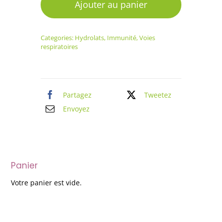
Hydrolat
Ajouter au panier
Pin
sylvestre
Categories:
Hydrolats
,
Immunité
,
Voies
respiratoires
Partagez
Tweetez
Envoyez
Panier
Votre panier est vide.