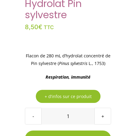
Hydrolat Pin
sylvestre
8,50
€
TTC
Flacon de 280 mL d’hydrolat concentré de
Pin sylvestre (
Pinus sylvestris
L., 1753)
Respiration, immunité
+ d’infos sur ce produit
quantité
de