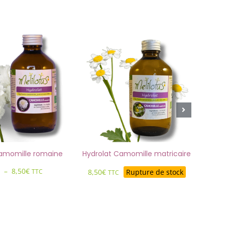
Camomille romaine
Hydrolat Camomille matricaire
Hy
Plage
–
8,50
€
8,50
€
Rupture de stock
TTC
TTC
de
prix :
6,50€
à
8,50€