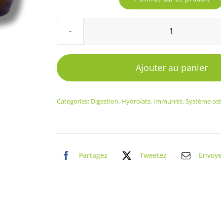
quantité
de
Hydrolat
Ajouter au panier
Laurier
noble
Categories:
Digestion
,
Hydrolats
,
Immunité
,
Système ost
Partagez
Tweetez
Envoy