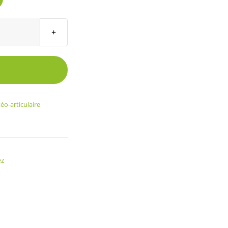
éo-articulaire
ez