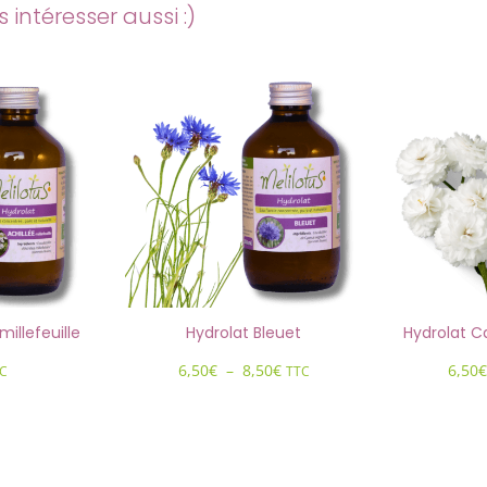
intéresser aussi :)
millefeuille
Hydrolat Bleuet
Hydrolat 
Plage
6,50
€
–
8,50
€
6,50
€
C
TTC
de
prix :
6,50€
à
8,50€