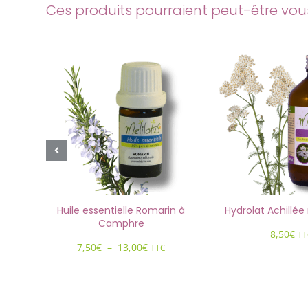
Ces produits pourraient peut-être vous 
tuis
Huile essentielle Romarin à
Hydrolat Achillée 
Camphre
8,50
€
TT
Plage
7,50
€
–
13,00
€
TTC
de
prix :
7,50€
à