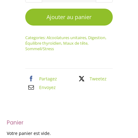
de
Alcoolature
Ajouter au panier
Mélisse
Categories:
Alcoolatures unitaires
,
Digestion
,
Équilibre thyroïdien
,
Maux de tête
,
Sommeil/Stress
Partagez
Tweetez
Envoyez
Panier
Votre panier est vide.