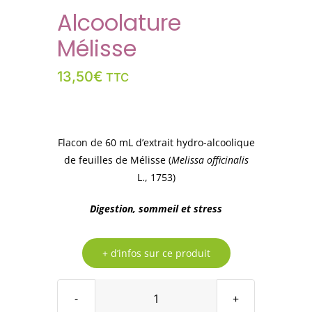
Alcoolature
Mélisse
13,50
€
TTC
Flacon de 60 mL d’extrait hydro-alcoolique
de feuilles de Mélisse (
Melissa officinalis
L., 1753)
Digestion, sommeil et stress
+ d’infos sur ce produit
quantité