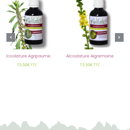
re Agripaume
Alcoolature Aigremoine
Alcoolature A
50
€
13,50
€
13,50
TTC
TTC