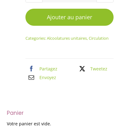
de
Alcoolature
Ajouter au panier
Fragon
petit
Categories:
Alcoolatures unitaires
,
Circulation
houx
Partagez
Tweetez
Envoyez
Panier
Votre panier est vide.