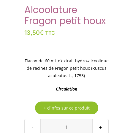
Alcoolature
Fragon petit houx
13,50
€
TTC
Flacon de 60 mL d’extrait hydro-alcoolique
de racines de Fragon petit houx (Ruscus
aculeatus L., 1753)
Circulation
+ d’infos sur ce produit
quantité