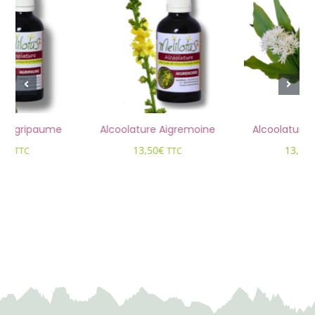
re Agripaume
Alcoolature Aigremoine
Alcoolature A
50
€
13,50
€
13,50
TTC
TTC