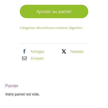
de
Alcoolature
Ajouter au panier
Robinier
faux-
Categories:
Alcoolatures unitaires
,
Digestion
acacia
Partagez
Tweetez
Envoyez
Panier
Votre panier est vide.