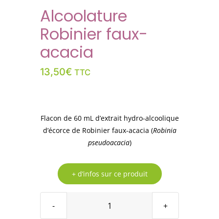
Alcoolature
Robinier faux-
acacia
13,50
€
TTC
Flacon de 60 mL d’extrait hydro-alcoolique
d’écorce de Robinier faux-acacia (
Robinia
pseudoacacia
)
+ d’infos sur ce produit
quantité