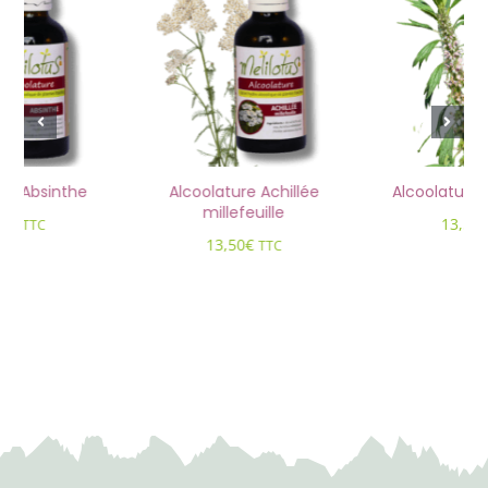
ure Absinthe
Alcoolature Achillée
Alcoolature
millefeuille
50
€
13,50
TTC
13,50
€
TTC