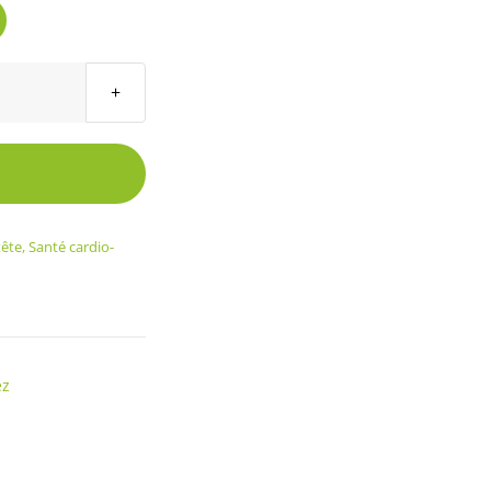
tête
,
Santé cardio-
ez