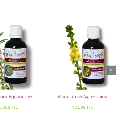
Alcoolature Aigremoine
Alcoolature Ail des ours
13,50
€
13,50
€
TTC
TTC