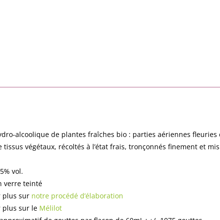
n
ydro-alcoolique de plantes fraîches bio : parties aériennes fleuries 
e tissus végétaux, récoltés à l’état frais, tronçonnés finement et m
65% vol.
 verre teinté
r plus sur
notre procédé d’élaboration
r plus sur le
Mélilot