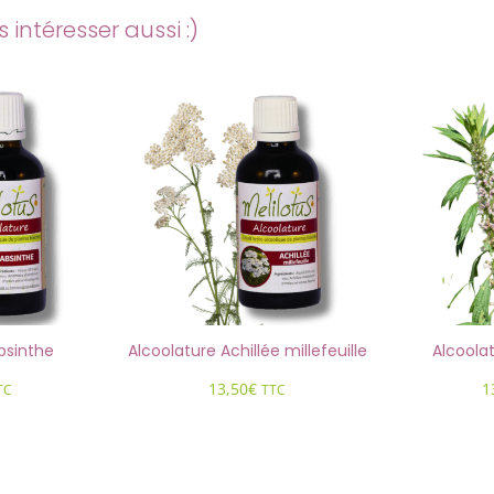
intéresser aussi :)
ure Achillée millefeuille
Alcoolature Agripaume
13,50
€
13,50
€
TTC
TTC