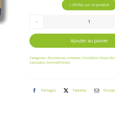
+ d’infos sur ce produit
quantité
de
Alcoolature
Ajouter au panier
Mélilot
Categories:
Alcoolatures unitaires
,
Circulation
,
Maux de 
vasculaire
,
Sommeil/Stress
Partagez
Tweetez
Envoy