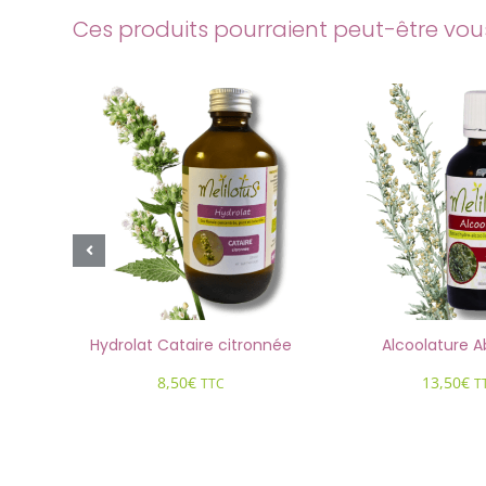
Ces produits pourraient peut-être vous 
aire citronnée
Alcoolature Absinthe
Alcoolat
0
€
13,50
€
TTC
TTC