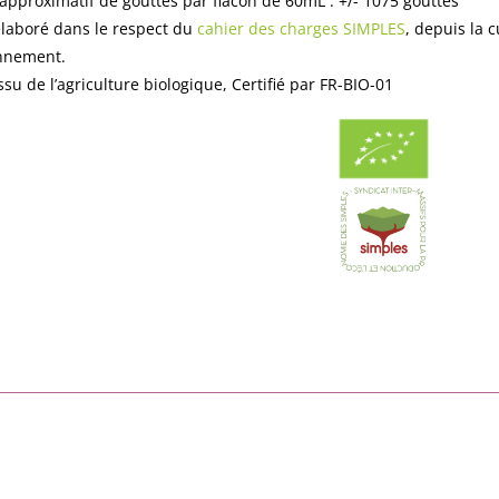
pproximatif de gouttes par flacon de 60mL : +/- 1075 gouttes
élaboré dans le respect du
cahier des charges SIMPLES
, depuis la c
nnement.
ssu de l’agriculture biologique, Certifié par FR-BIO-01