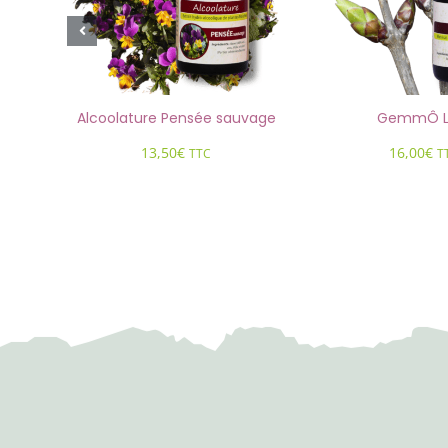
re
Alcoolature Pensée sauvage
GemmÔ Li
13,50
€
16,00
€
TTC
T