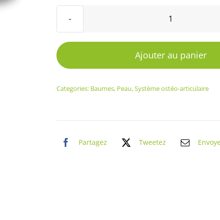
quantité
de
Baume
Ajouter au panier
Consoude
Categories:
Baumes
,
Peau
,
Système ostéo-articulaire
Partagez
Tweetez
Envoy