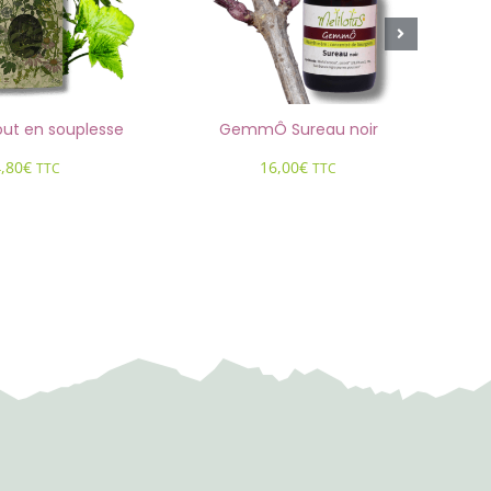
out en souplesse
GemmÔ Sureau noir
4,80
€
16,00
€
TTC
TTC