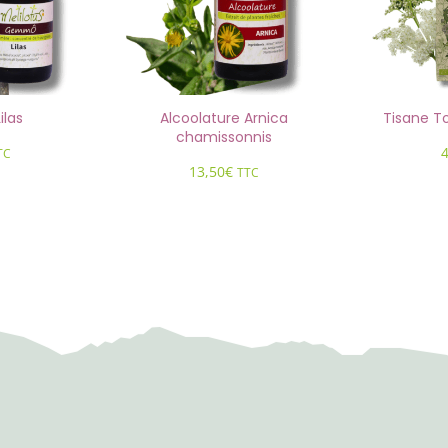
las
Alcoolature Arnica
Tisane T
chamissonnis
TC
13,50
€
TTC